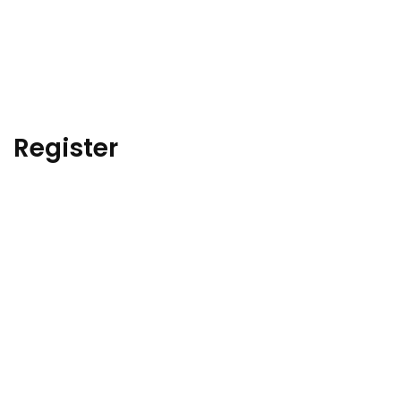
Register