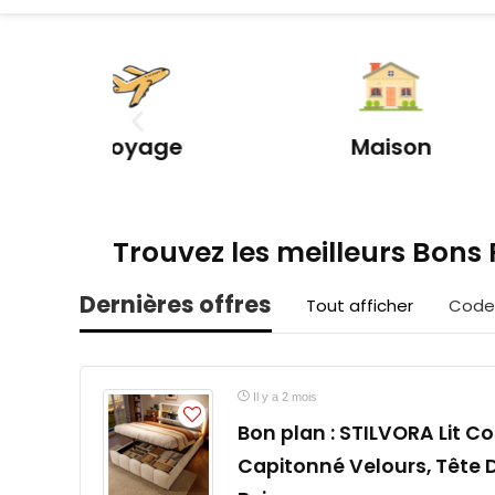
age
Maison
Cou
Trouvez les meilleurs Bons 
Dernières offres
Tout afficher
Code
Il y a 2 mois
Bon plan : STILVORA Lit Co
Capitonné Velours, Tête D