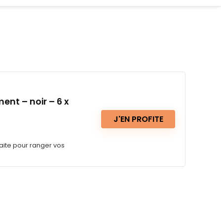
nt – noir – 6 x
J'EN PROFITE
aite pour ranger vos