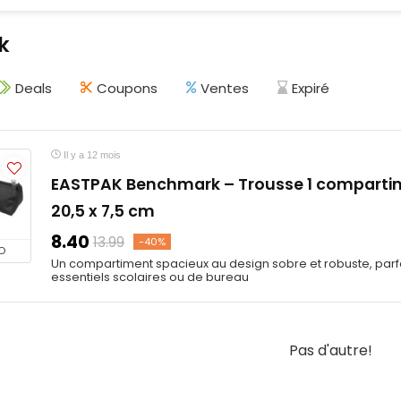
k
Deals
Coupons
Ventes
Expiré
Il y a 12 mois
EASTPAK Benchmark – Trousse 1 compartime
20,5 x 7,5 cm
8.40
13.99
-40%
O
Un compartiment spacieux au design sobre et robuste, parf
essentiels scolaires ou de bureau
Pas d'autre!