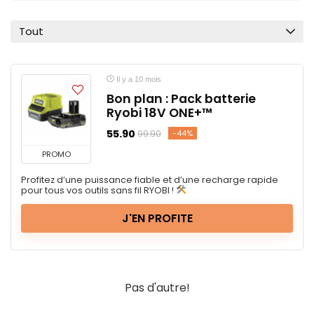
Tout
Il y a 10 mois
Bon plan : Pack batterie
Ryobi 18V ONE+™
55.90
-44%
99.90
PROMO
Profitez d’une puissance fiable et d’une recharge rapide
pour tous vos outils sans fil RYOBI !
J'EN PROFITE
Pas d'autre!