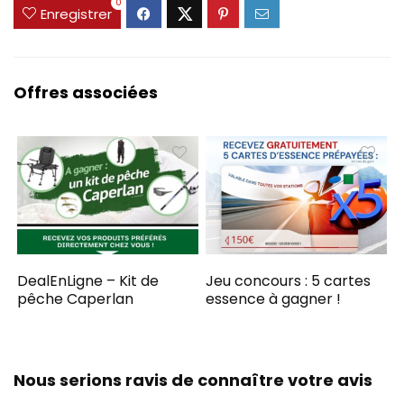
0
Enregistrer
Offres associées
DealEnLigne – Kit de
Jeu concours : 5 cartes
pêche Caperlan
essence à gagner !
Nous serions ravis de connaître votre avis