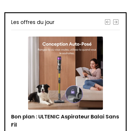
Les offres du jour
e
Bon plan : ULTENIC Aspirateur Balai Sans
Bon 
ête
Fil