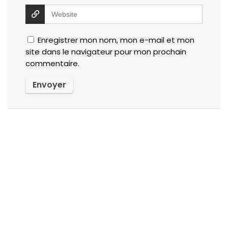
Enregistrer mon nom, mon e-mail et mon
site dans le navigateur pour mon prochain
commentaire.