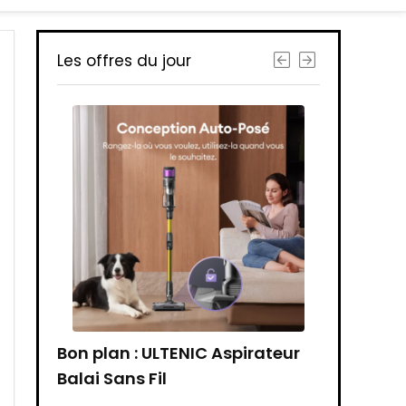
Les offres du jour
offre
Bon plan : ULTENIC Aspirateur
Bon plan :
Balai Sans Fil
150 cm
e Lit,