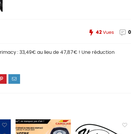
99.99
Sommier Relevable Beig
299.90
685.99
42
Vues
0
 Primacy : 33,49€ au lieu de 47,87€ ! Une réduction