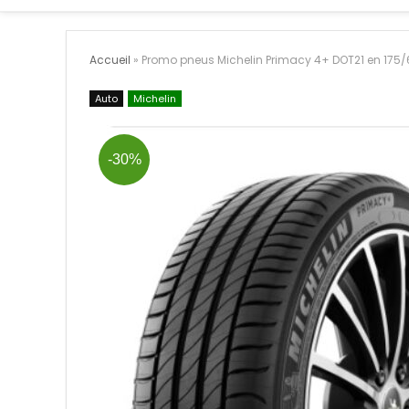
Accueil
»
Promo pneus Michelin Primacy 4+ DOT21 en 175/
Auto
Michelin
-30%
Bon plan : ULTENIC Aspirateur
Bon pla
Balai Sans Fil
150 cm