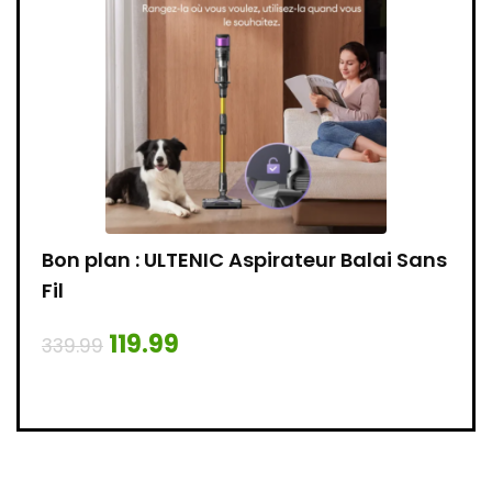
e
Bon plan : ULTENIC Aspirateur Balai Sans
Bon 
ête
Fil
109.
119.99
339.99