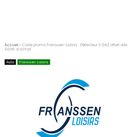
Accueil
»
Code promo Franssen-Loisirs : Détecteur 3 GAZ offert dès
500€ d’achat
Auto
Franssen-Loisirs