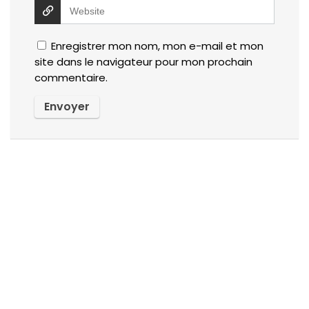
Enregistrer mon nom, mon e-mail et mon
site dans le navigateur pour mon prochain
commentaire.