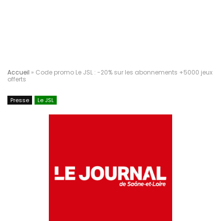
Accueil
»
Code promo Le JSL : -20% sur les abonnements +5000 jeux
offerts
Presse
Le JSL