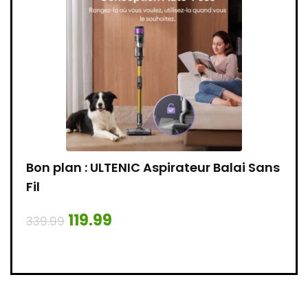
e
Bon plan : ULTENIC Aspirateur Balai Sans
Bon 
ête
Fil
109.
119.99
339.99