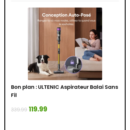
e
Bon plan : ULTENIC Aspirateur Balai Sans
Bon 
ête
Fil
109.
119.99
339.99