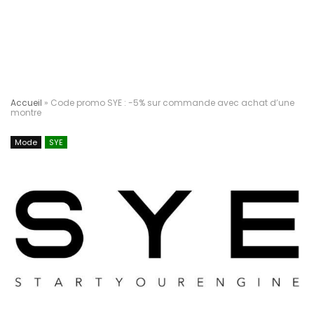
Accueil
»
Code promo SYE : -5% sur commande avec achat d’une
montre
Mode
SYE