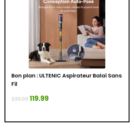
e
Bon plan : ULTENIC Aspirateur Balai Sans
Bon 
ête
Fil
109.
119.99
339.99