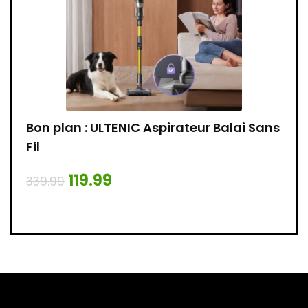
e
Bon plan : ULTENIC Aspirateur Balai Sans
Bon 
ête
Fil
109.
119.99
339.99